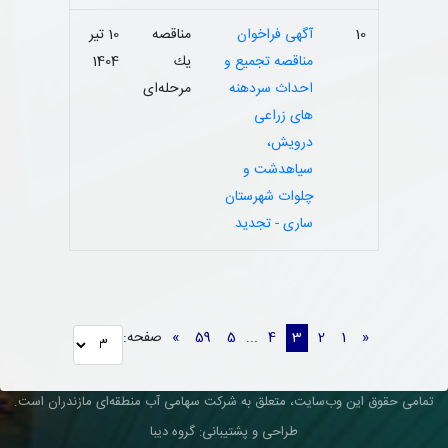
10
آگهی فراخوان
مناقصه
10 تیر
مناقصه تجمیع و
یك
1404
احداث سردهنه
مرحله‌ای
های زراعی
درویش،
سیاهدشت و
چلوات شهرستان
ساری - تجدید
«
1
2
3
4
...
5
59
»
صفحه:
تمامی حقوق این وب‌سایت، متعلق به شرکت سهامی آب منطقه‌ای مازندران است.
طراحی و پشتیبانی: گروه دیبا