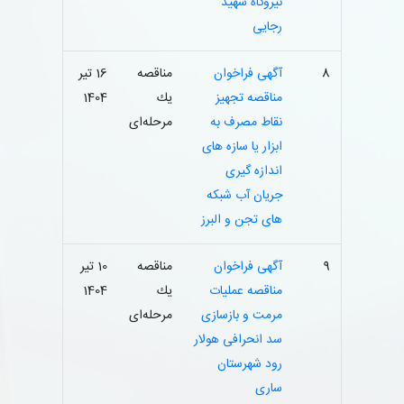
نیروگاه شهید
رجایی
8
آگهی فراخوان
مناقصه
16 تیر
مناقصه تجهیز
یك
1404
نقاط مصرف به
مرحله‌ای
ابزار یا سازه های
اندازه گیری
جریان آب شبکه
های تجن و البرز
9
آگهی فراخوان
مناقصه
10 تیر
مناقصه عملیات
یك
1404
مرمت و بازسازی
مرحله‌ای
سد انحرافی هولار
رود شهرستان
ساری