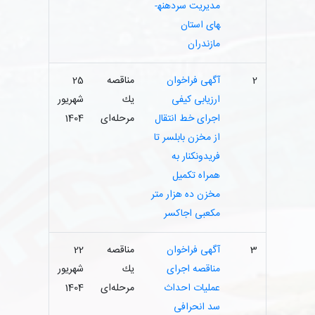
مدیریت سردهنه­
های استان
مازندران
2
آگهی فراخوان
مناقصه
25
ارزیابی کیفی
یك
شهریور
اجرای خط انتقال
مرحله‌ای
1404
از مخزن بابلسر تا
فریدونکنار به
همراه تکمیل
مخزن ده هزار متر
مکعبی اجاکسر
3
آگهی فراخوان
مناقصه
22
مناقصه اجرای
یك
شهریور
عملیات احداث
مرحله‌ای
1404
سد انحرافی