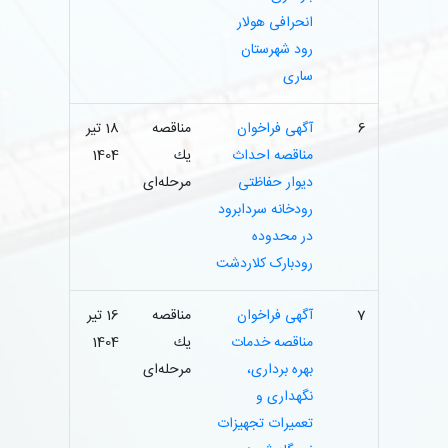
انحرافی هولار
رود شهرستان
ساری
6
آگهی فراخوان
مناقصه
18 تیر
مناقصه احداث
یك
1404
دیوار حفاظتی
مرحله‌ای
رودخانه سردابرود
در محدوده
رودبارک کلاردشت
7
آگهی فراخوان
مناقصه
16 تیر
مناقصه خدمات
یك
1404
بهره ‏برداری،
مرحله‌ای
نگهداری و
تعمیرات تجهیزات