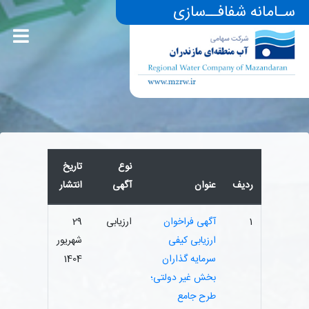
سـامانه شفافــ‌سازی
نوع
تاریخ
ردیف
عنوان
آگهی
انتشار
1
آگهی فراخوان
ارزیابی
29
ارزیابی کیفی
شهریور
سرمایه گذاران
1404
بخش غیر دولتی؛
طرح جامع