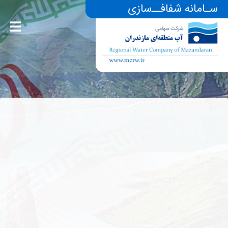
سـامانه شفافــ‌سازی